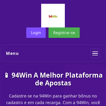
Login
Registrar-se
Menu
📱 94Win A Melhor Plataforma
de Apostas
Cadastre-se na 94Win para ganhar bônus no
cadastro e em cada recarga. Com a 94Win, você