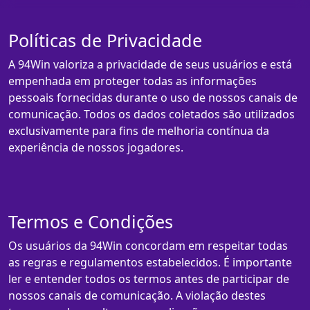
Políticas de Privacidade
A 94Win valoriza a privacidade de seus usuários e está
empenhada em proteger todas as informações
pessoais fornecidas durante o uso de nossos canais de
comunicação. Todos os dados coletados são utilizados
exclusivamente para fins de melhoria contínua da
experiência de nossos jogadores.
Termos e Condições
Os usuários da 94Win concordam em respeitar todas
as regras e regulamentos estabelecidos. É importante
ler e entender todos os termos antes de participar de
nossos canais de comunicação. A violação destes