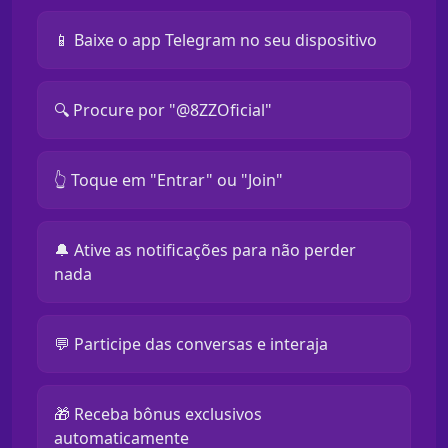
📱 Baixe o app Telegram no seu dispositivo
🔍 Procure por "@8ZZOficial"
👆 Toque em "Entrar" ou "Join"
🔔 Ative as notificações para não perder
nada
💬 Participe das conversas e interaja
🎁 Receba bônus exclusivos
automaticamente