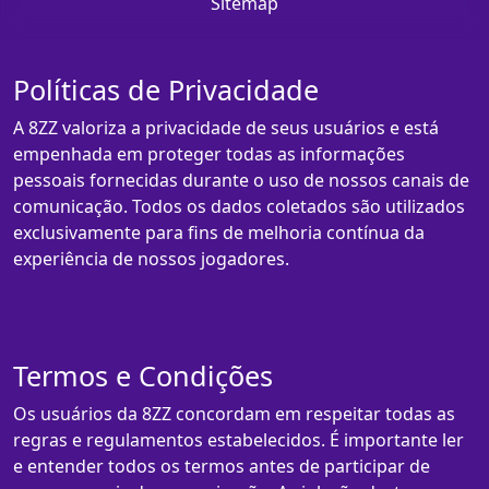
Sitemap
Políticas de Privacidade
A 8ZZ valoriza a privacidade de seus usuários e está
empenhada em proteger todas as informações
pessoais fornecidas durante o uso de nossos canais de
comunicação. Todos os dados coletados são utilizados
exclusivamente para fins de melhoria contínua da
experiência de nossos jogadores.
Termos e Condições
Os usuários da 8ZZ concordam em respeitar todas as
regras e regulamentos estabelecidos. É importante ler
e entender todos os termos antes de participar de