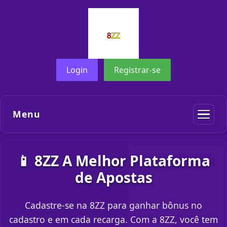
Login
Registrar-se
Menu
📱 8ZZ A Melhor Plataforma
de Apostas
Cadastre-se na 8ZZ para ganhar bônus no
cadastro e em cada recarga. Com a 8ZZ, você tem