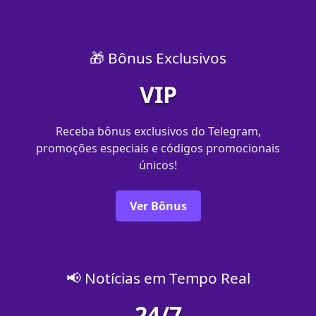
🎁 Bônus Exclusivos
VIP
Receba bônus exclusivos do Telegram,
promoções especiais e códigos promocionais
únicos!
Ver Bônus
📢 Notícias em Tempo Real
24/7