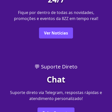
Fique por dentro de todas as novidades,
promoções e eventos da 8ZZ em tempo real!
Ver Notícias
💬 Suporte Direto
Chat
Suporte direto via Telegram, respostas rápidas e
atendimento personalizado!