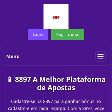
Login
Registrar-se
Menu
📱 8897 A Melhor Plataforma
de Apostas
Cadastre-se na 8897 para ganhar bônus no
cadastro e em cada recarga. Com a 8897, você