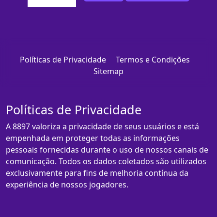
Políticas de Privacidade
Termos e Condições
Sitemap
Políticas de Privacidade
A 8897 valoriza a privacidade de seus usuários e está
empenhada em proteger todas as informações
pessoais fornecidas durante o uso de nossos canais de
comunicação. Todos os dados coletados são utilizados
exclusivamente para fins de melhoria contínua da
experiência de nossos jogadores.