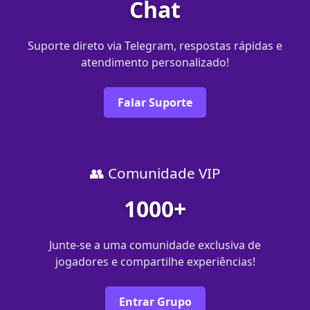
Chat
Suporte direto via Telegram, respostas rápidas e
atendimento personalizado!
Falar Suporte
👥 Comunidade VIP
1000+
Junte-se a uma comunidade exclusiva de
jogadores e compartilhe experiências!
Entrar Grupo