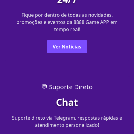
Fique por dentro de todas as novidades,
promoções e eventos da 8888 Game APP em
tempo real!
Ver Notícias
💬 Suporte Direto
Chat
Suporte direto via Telegram, respostas rápidas e
atendimento personalizado!