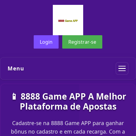
Login
Registrar-se
Menu
📱 8888 Game APP A Melhor
Plataforma de Apostas
Cadastre-se na 8888 Game APP para ganhar
bônus no cadastro e em cada recarga. Com a