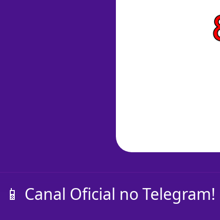
📱 Canal Oficial no Telegram!