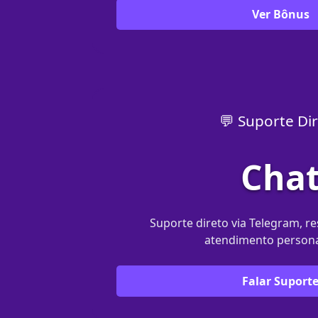
Ver Bônus
💬 Suporte Di
Cha
Suporte direto via Telegram, r
atendimento persona
Falar Suport