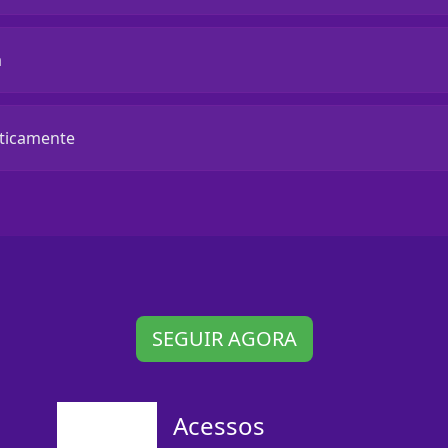
a
aticamente
SEGUIR AGORA
Acessos