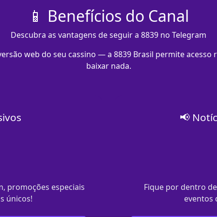
📱 Benefícios do Canal
Descubra as vantagens de seguir a 8839 no Telegram
versão web do seu cassino — a 8839 Brasil permite acesso r
baixar nada.
sivos
📢 Notí
m, promoções especiais
Fique por dentro d
s únicos!
eventos 