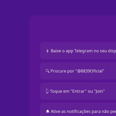
📱 Baixe o app Telegram no seu disp
🔍 Procure por "@8839Oficial"
👆 Toque em "Entrar" ou "Join"
🔔 Ative as notificações para não p