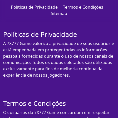
Políticas de Privacidade
Termos e Condições
Sitemap
Políticas de Privacidade
A 7X777 Game valoriza a privacidade de seus usuários e
está empenhada em proteger todas as informações
pessoais fornecidas durante o uso de nossos canais de
comunicação. Todos os dados coletados são utilizados
exclusivamente para fins de melhoria contínua da
experiência de nossos jogadores.
Termos e Condições
Os usuários da 7X777 Game concordam em respeitar