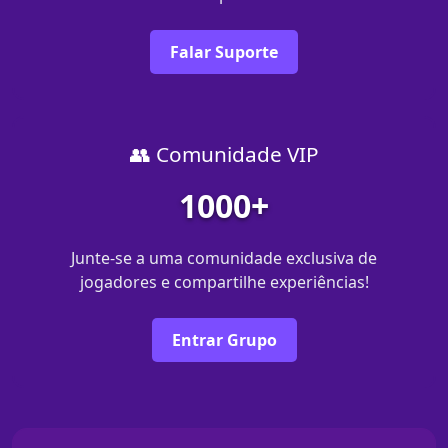
Falar Suporte
👥 Comunidade VIP
1000+
Junte-se a uma comunidade exclusiva de
jogadores e compartilhe experiências!
Entrar Grupo