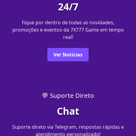
24/7
Fique por dentro de todas as novidades,
promoções e eventos da 7X777 Game em tempo
real!
Ver Notícias
💬 Suporte Direto
Chat
Suporte direto via Telegram, respostas rápidas e
atendimento personalizado!