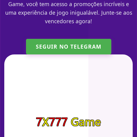
Game, você tem acesso a promoções incríveis e
uma experiência de jogo inigualável. Junte-se aos
vencedores agora!
SEGUIR NO TELEGRAM