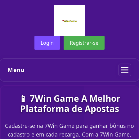
Login
Registrar-se
Menu
📱 7Win Game A Melhor
Plataforma de Apostas
Cadastre-se na 7Win Game para ganhar bônus no
cadastro e em cada recarga. Com a 7Win Game,