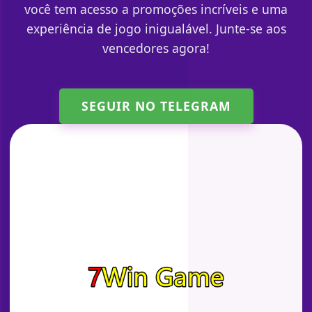
você tem acesso a promoções incríveis e uma
experiência de jogo inigualável. Junte-se aos
vencedores agora!
SEGUIR NO TELEGRAM