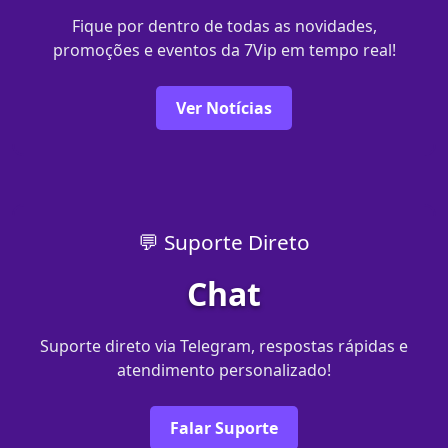
Fique por dentro de todas as novidades,
promoções e eventos da 7Vip em tempo real!
Ver Notícias
💬 Suporte Direto
Chat
Suporte direto via Telegram, respostas rápidas e
atendimento personalizado!
Falar Suporte