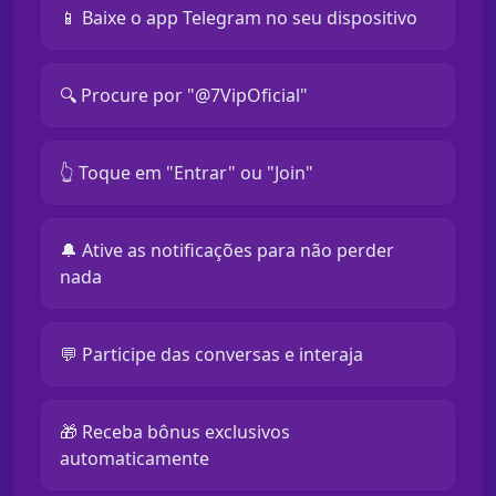
📱 Baixe o app Telegram no seu dispositivo
🔍 Procure por "@7VipOficial"
👆 Toque em "Entrar" ou "Join"
🔔 Ative as notificações para não perder
nada
💬 Participe das conversas e interaja
🎁 Receba bônus exclusivos
automaticamente