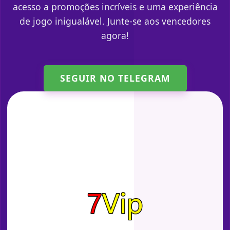
acesso a promoções incríveis e uma experiência
de jogo inigualável. Junte-se aos vencedores
agora!
SEGUIR NO TELEGRAM