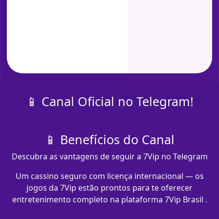
📱 Canal Oficial no Telegram!
📱 Benefícios do Canal
Descubra as vantagens de seguir a 7Vip no Telegram
Um cassino seguro com licença internacional — os
jogos da 7Vip estão prontos para te oferecer
entretenimento completo na plataforma 7Vip Brasil .