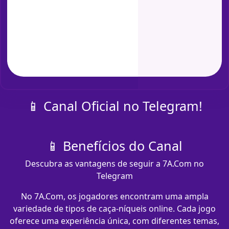
📱 Canal Oficial no Telegram!
📱 Benefícios do Canal
Descubra as vantagens de seguir a 7A.Com no
Telegram
No 7A.Com, os jogadores encontram uma ampla
variedade de tipos de caça-níqueis online. Cada jogo
oferece uma experiência única, com diferentes temas,