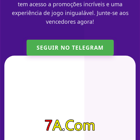
tem acesso a promoções incríveis e uma
experiência de jogo inigualável. Junte-se aos
vencedores agora!
SEGUIR NO TELEGRAM