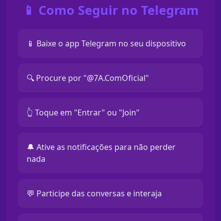
📱 Como Seguir no Telegram
📱 Baixe o app Telegram no seu dispositivo
🔍 Procure por "@7A.ComOficial"
👆 Toque em "Entrar" ou "Join"
🔔 Ative as notificações para não perder
nada
💬 Participe das conversas e interaja