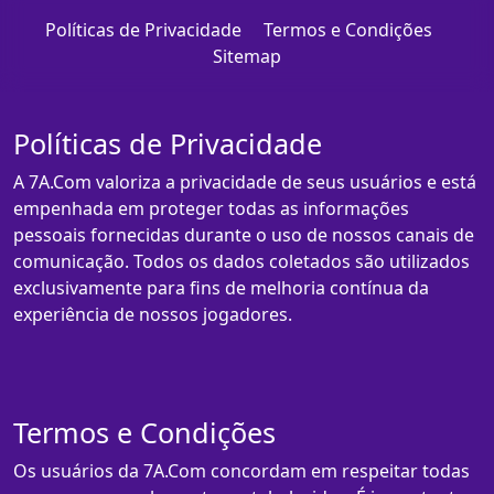
Políticas de Privacidade
Termos e Condições
Sitemap
Políticas de Privacidade
A 7A.Com valoriza a privacidade de seus usuários e está
empenhada em proteger todas as informações
pessoais fornecidas durante o uso de nossos canais de
comunicação. Todos os dados coletados são utilizados
exclusivamente para fins de melhoria contínua da
experiência de nossos jogadores.
Termos e Condições
Os usuários da 7A.Com concordam em respeitar todas