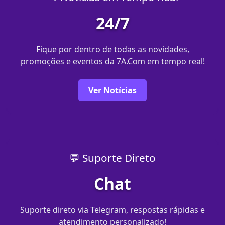
24/7
Fique por dentro de todas as novidades,
promoções e eventos da 7A.Com em tempo real!
Ver Notícias
💬 Suporte Direto
Chat
Suporte direto via Telegram, respostas rápidas e
atendimento personalizado!