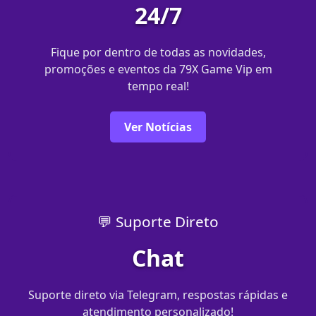
24/7
Fique por dentro de todas as novidades,
promoções e eventos da 79X Game Vip em
tempo real!
Ver Notícias
💬 Suporte Direto
Chat
Suporte direto via Telegram, respostas rápidas e
atendimento personalizado!