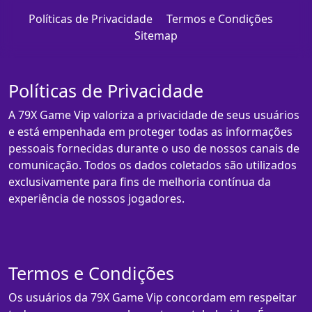
Políticas de Privacidade
Termos e Condições
Sitemap
Políticas de Privacidade
A 79X Game Vip valoriza a privacidade de seus usuários
e está empenhada em proteger todas as informações
pessoais fornecidas durante o uso de nossos canais de
comunicação. Todos os dados coletados são utilizados
exclusivamente para fins de melhoria contínua da
experiência de nossos jogadores.
Termos e Condições
Os usuários da 79X Game Vip concordam em respeitar