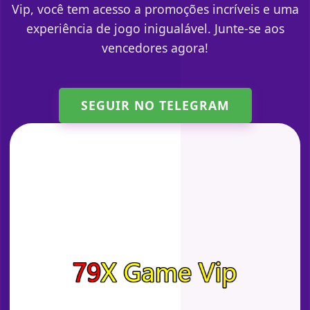
Vip, você tem acesso a promoções incríveis e uma
experiência de jogo inigualável. Junte-se aos
vencedores agora!
SEGUIR NO TELEGRAM