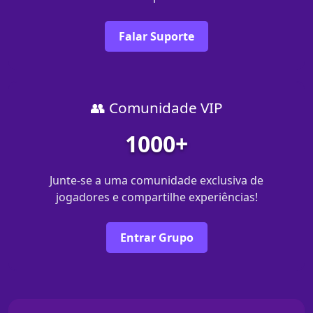
Falar Suporte
👥 Comunidade VIP
1000+
Junte-se a uma comunidade exclusiva de
jogadores e compartilhe experiências!
Entrar Grupo