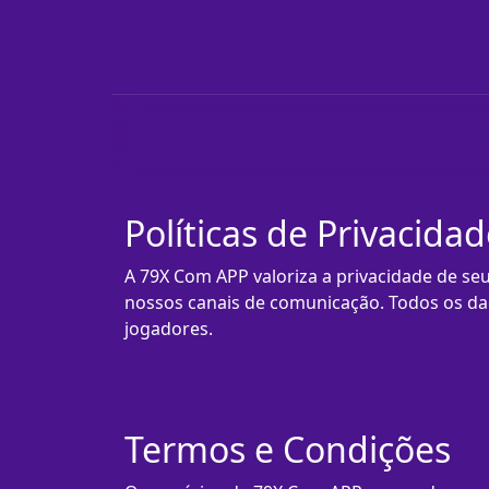
Políticas de Privacida
A 79X Com APP valoriza a privacidade de s
nossos canais de comunicação. Todos os dad
jogadores.
Termos e Condições