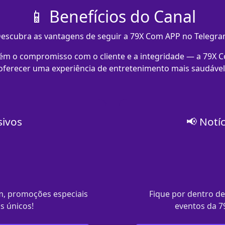
📱 Benefícios do Canal
escubra as vantagens de seguir a 79X Com APP no Telegr
ém o compromisso com o cliente e a integridade — a 79X C
oferecer uma experiência de entretenimento mais saudável
sivos
📢 Notí
m, promoções especiais
Fique por dentro d
s únicos!
eventos da 7