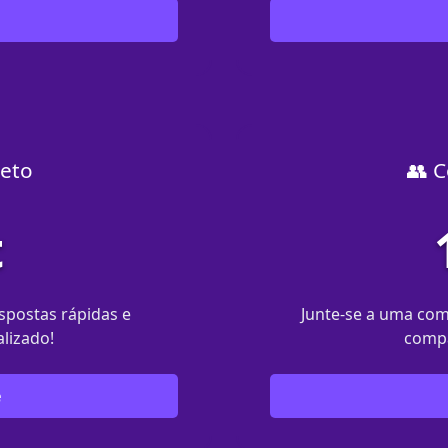
reto
👥 
t
espostas rápidas e
Junte-se a uma com
lizado!
compa
e