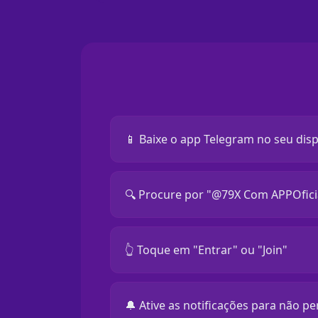
📱 Baixe o app Telegram no seu disp
🔍 Procure por "@79X Com APPOfici
👆 Toque em "Entrar" ou "Join"
🔔 Ative as notificações para não p