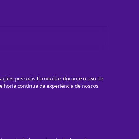
ações pessoais fornecidas durante o uso de
elhoria contínua da experiência de nossos