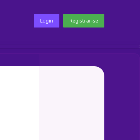
Login
Registrar-se