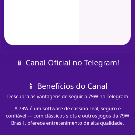
📱 Canal Oficial no Telegram!
📱 Benefícios do Canal
Descubra as vantagens de seguir a 79W no Telegram
A 79W é um software de cassino real, seguro e
confiável — com clássicos slots e outros jogos da 79W
Brasil , oferece entretenimento de alta qualidade.