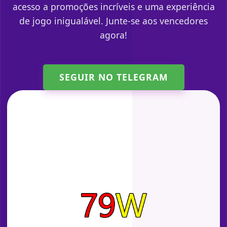
acesso a promoções incríveis e uma experiência
de jogo inigualável. Junte-se aos vencedores
agora!
SEGUIR NO TELEGRAM