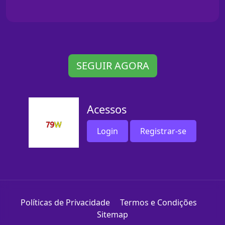
SEGUIR AGORA
Acessos
Login
Registrar-se
Políticas de Privacidade
Termos e Condições
Sitemap