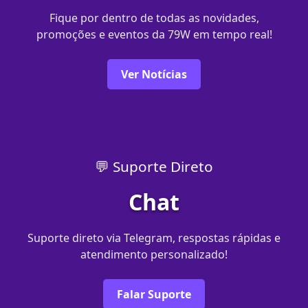
Fique por dentro de todas as novidades,
promoções e eventos da 79W em tempo real!
Ver Notícias
💬 Suporte Direto
Chat
Suporte direto via Telegram, respostas rápidas e
atendimento personalizado!
Falar Suporte