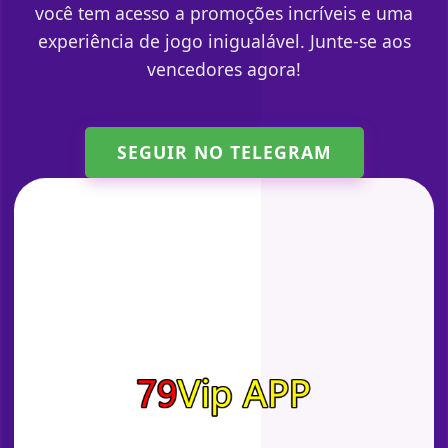
você tem acesso a promoções incríveis e uma
experiência de jogo inigualável. Junte-se aos
vencedores agora!
SEGUIR NO TELEGRAM