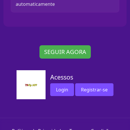
automaticamente
SEGUIR AGORA
Acessos
Login
Registrar-se