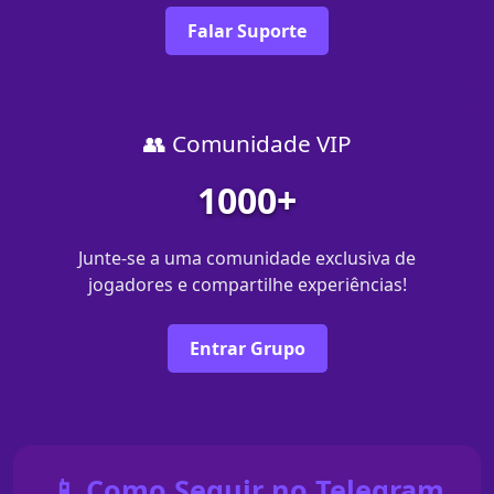
Falar Suporte
👥 Comunidade VIP
1000+
Junte-se a uma comunidade exclusiva de
jogadores e compartilhe experiências!
Entrar Grupo
📱 Como Seguir no Telegram