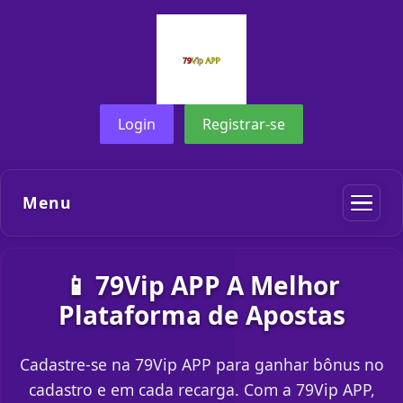
Login
Registrar-se
Menu
📱 79Vip APP A Melhor
Plataforma de Apostas
Cadastre-se na 79Vip APP para ganhar bônus no
cadastro e em cada recarga. Com a 79Vip APP,