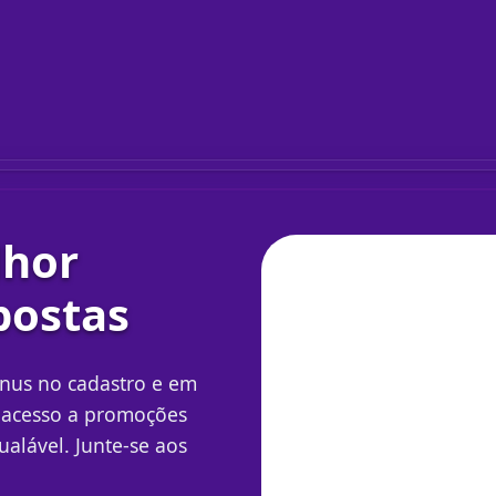
lhor
postas
nus no cadastro e em
 acesso a promoções
ualável. Junte-se aos