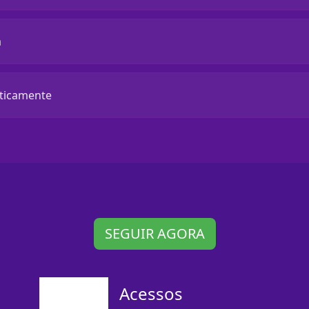
a
aticamente
SEGUIR AGORA
Acessos