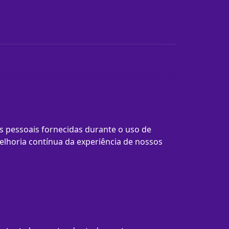
s pessoais fornecidas durante o uso de
elhoria contínua da experiência de nossos