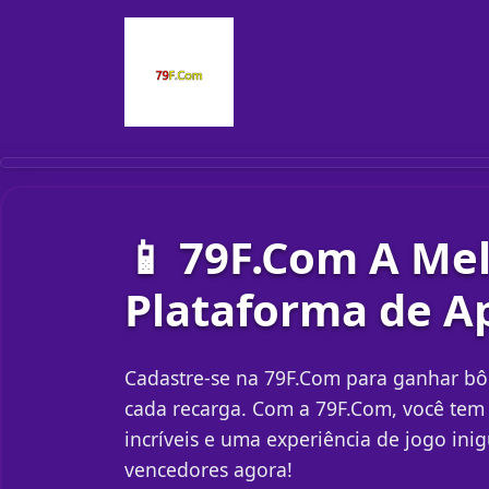
📱 79F.Com A Me
Plataforma de A
Cadastre-se na 79F.Com para ganhar bô
cada recarga. Com a 79F.Com, você tem
incríveis e uma experiência de jogo inig
vencedores agora!