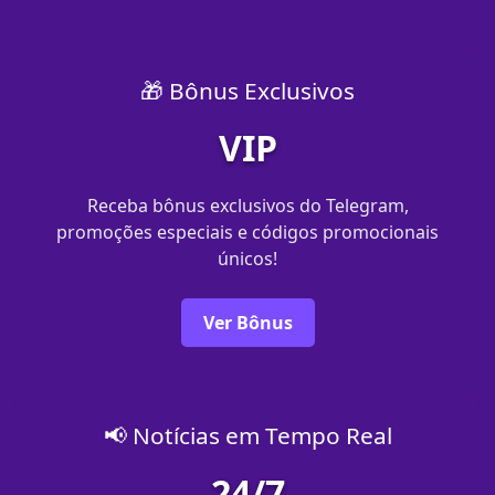
🎁 Bônus Exclusivos
VIP
Receba bônus exclusivos do Telegram,
promoções especiais e códigos promocionais
únicos!
Ver Bônus
📢 Notícias em Tempo Real
24/7