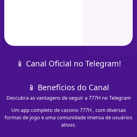
📱 Canal Oficial no Telegram!
📱 Benefícios do Canal
Descubra as vantagens de seguir a 777H no Telegram
Um app completo de cassino 777H , com diversas
formas de jogo e uma comunidade imensa de usuários
ativos.