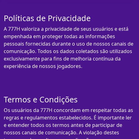
Políticas de Privacidade
A 777H valoriza a privacidade de seus usuários e está
empenhada em proteger todas as informações
pessoais fornecidas durante o uso de nossos canais de
comunicação. Todos os dados coletados são utilizados
exclusivamente para fins de melhoria contínua da
experiência de nossos jogadores.
Termos e Condições
Os usuários da 777H concordam em respeitar todas as
regras e regulamentos estabelecidos. É importante ler
e entender todos os termos antes de participar de
nossos canais de comunicação. A violação destes