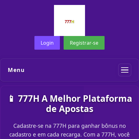
Login
Registrar-se
Menu
📱 777H A Melhor Plataforma
de Apostas
Cadastre-se na 777H para ganhar bônus no
cadastro e em cada recarga. Com a 777H, você