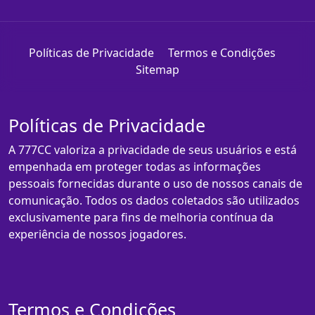
Políticas de Privacidade
Termos e Condições
Sitemap
Políticas de Privacidade
A 777CC valoriza a privacidade de seus usuários e está
empenhada em proteger todas as informações
pessoais fornecidas durante o uso de nossos canais de
comunicação. Todos os dados coletados são utilizados
exclusivamente para fins de melhoria contínua da
experiência de nossos jogadores.
Termos e Condições