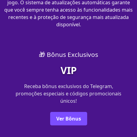
jogo. O sistema de atualizações automáticas garante
que você sempre tenha acesso às funcionalidades mais
recentes e à proteção de segurança mais atualizada
disponível.
🎁 Bônus Exclusivos
VIP
Receba bônus exclusivos do Telegram,
promoções especiais e códigos promocionais
únicos!
Ver Bônus