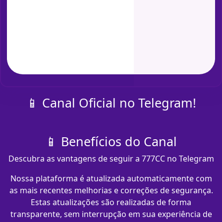
📱 Canal Oficial no Telegram!
📱 Benefícios do Canal
Descubra as vantagens de seguir a 777CC no Telegram
Nossa plataforma é atualizada automaticamente com
as mais recentes melhorias e correções de segurança.
Estas atualizações são realizadas de forma
transparente, sem interrupção em sua experiência de