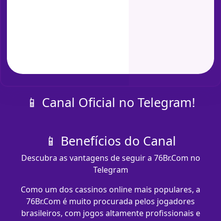
📱 Canal Oficial no Telegram!
📱 Benefícios do Canal
Descubra as vantagens de seguir a 76Br.Com no
Telegram
Como um dos cassinos online mais populares, a
76Br.Com é muito procurada pelos jogadores
brasileiros, com jogos altamente profissionais e