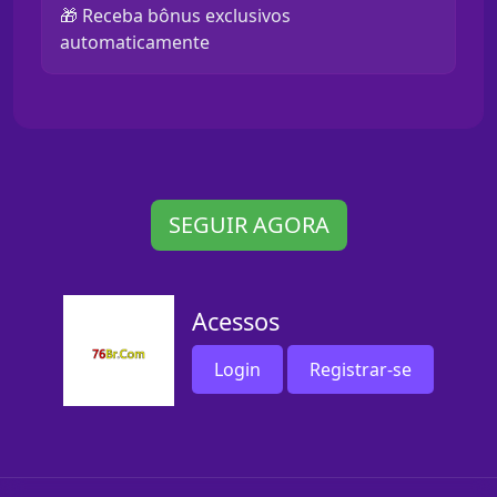
🎁 Receba bônus exclusivos
automaticamente
SEGUIR AGORA
Acessos
Login
Registrar-se