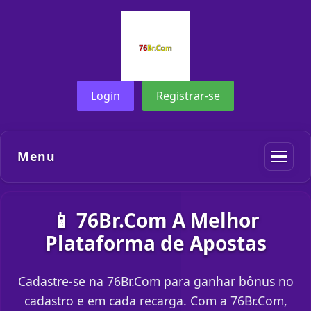
Login
Registrar-se
Menu
📱 76Br.Com A Melhor
Plataforma de Apostas
Cadastre-se na 76Br.Com para ganhar bônus no
cadastro e em cada recarga. Com a 76Br.Com,