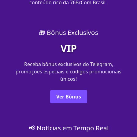
conteúdo rico da 76Br.Com Brasil .
🎁 Bônus Exclusivos
VIP
Receba bônus exclusivos do Telegram,
promoções especiais e códigos promocionais
únicos!
Ver Bônus
📢 Notícias em Tempo Real