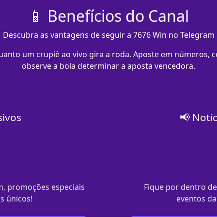
📱 Benefícios do Canal
Descubra as vantagens de seguir a 7676 Win no Telegram
uanto um crupiê ao vivo gira a roda. Aposte em números, c
observe a bola determinar a aposta vencedora.
sivos
📢 Notí
m, promoções especiais
Fique por dentro d
s únicos!
eventos da