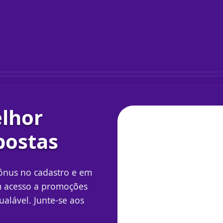
elhor
postas
ônus no cadastro e em
m acesso a promoções
ualável. Junte-se aos