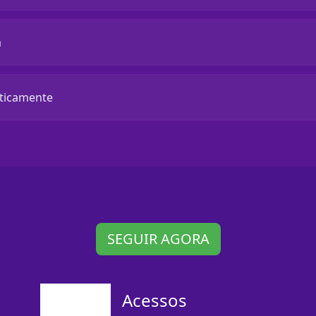
a
aticamente
SEGUIR AGORA
Acessos