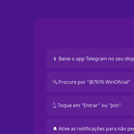
📱 Baixe o app Telegram no seu disp
🔍 Procure por "@7676 WinOficial"
👆 Toque em "Entrar" ou "Join"
🔔 Ative as notificações para não p