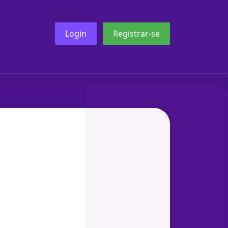
Login
Registrar-se