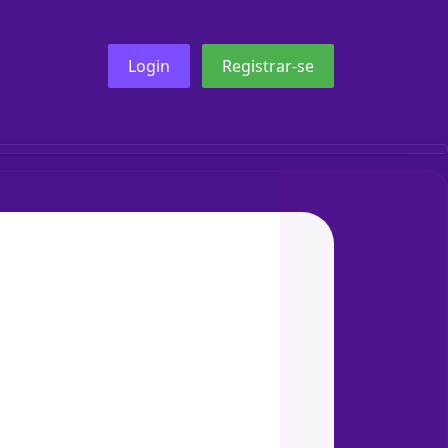
Login
Registrar-se