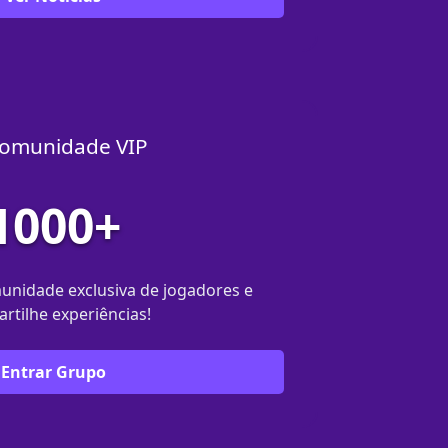
Comunidade VIP
1000+
unidade exclusiva de jogadores e
rtilhe experiências!
Entrar Grupo