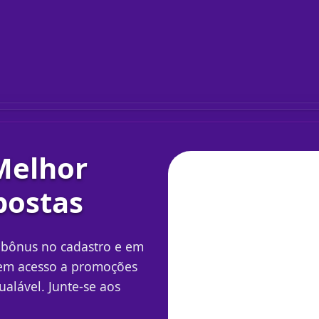
Melhor
postas
 bônus no cadastro e em
tem acesso a promoções
ualável. Junte-se aos