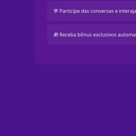
💬 Participe das conversas e interaj
🎁 Receba bônus exclusivos autom