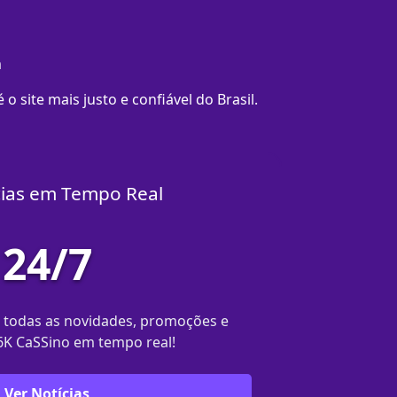
m
 site mais justo e confiável do Brasil.
cias em Tempo Real
24/7
e todas as novidades, promoções e
6K CaSSino em tempo real!
Ver Notícias