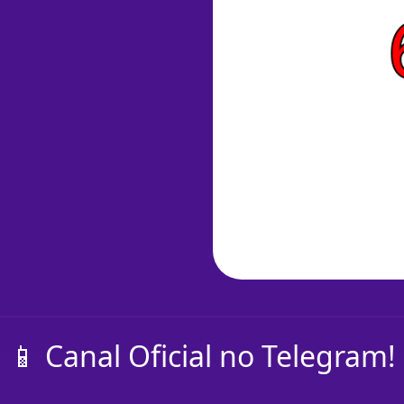
📱 Canal Oficial no Telegram!