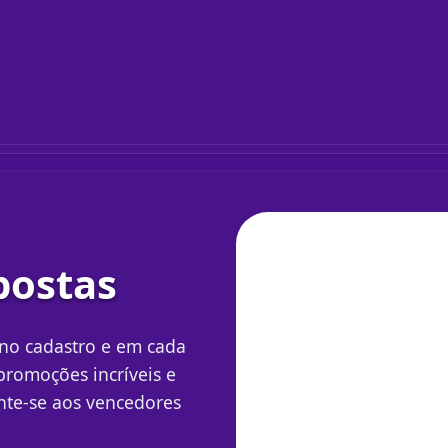
postas
no cadastro e em cada
promoções incríveis e
unte-se aos vencedores