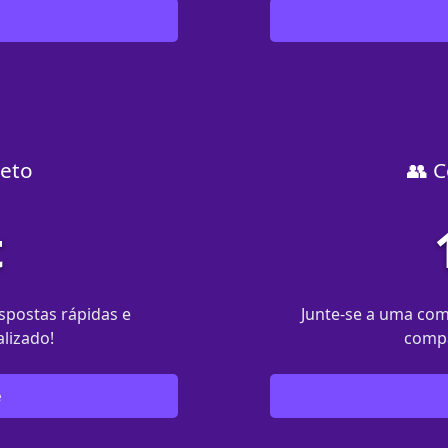
reto
👥 
t
espostas rápidas e
Junte-se a uma com
lizado!
compa
e