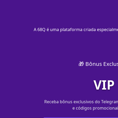
A 68Q é uma plataforma criada especialm
🎁 Bônus Exclu
VIP
Receba bônus exclusivos do Telegra
e códigos promocionai