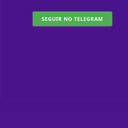
SEGUIR NO TELEGRAM