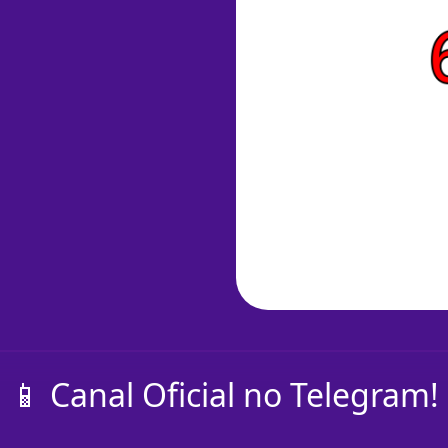
📱 Canal Oficial no Telegram!