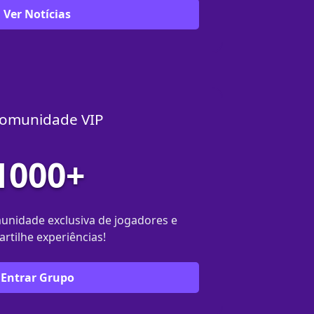
Ver Notícias
Comunidade VIP
1000+
unidade exclusiva de jogadores e
rtilhe experiências!
Entrar Grupo