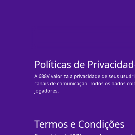
Políticas de Privacida
A 688V valoriza a privacidade de seus usuá
canais de comunicação. Todos os dados cole
jogadores.
Termos e Condições