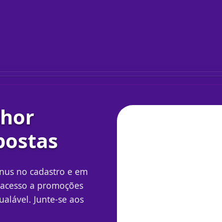
lhor
postas
nus no cadastro e em
 acesso a promoções
ualável. Junte-se aos