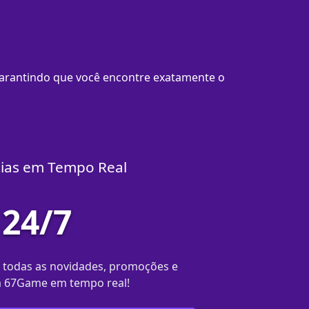
, garantindo que você encontre exatamente o
cias em Tempo Real
24/7
e todas as novidades, promoções e
a 67Game em tempo real!