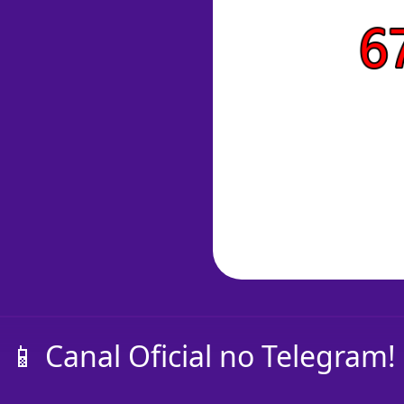
📱 Canal Oficial no Telegram!