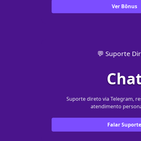
Ver Bônus
💬 Suporte Di
Cha
Suporte direto via Telegram, r
atendimento persona
Falar Suport