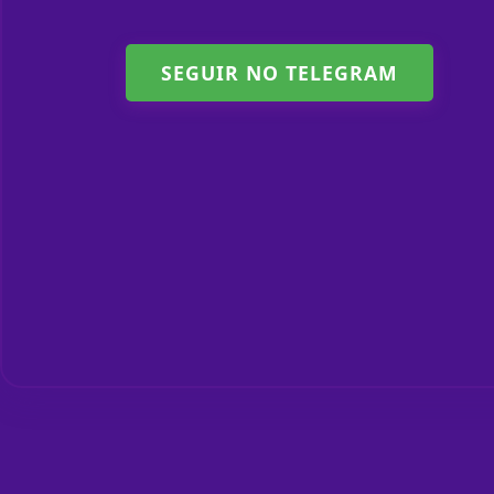
SEGUIR NO TELEGRAM