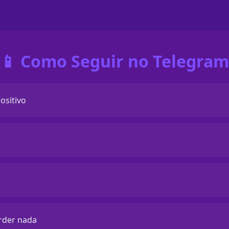
📱 Como Seguir no Telegram
ositivo
erder nada