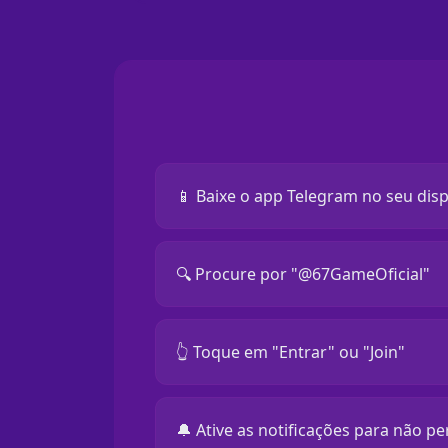
📱 Baixe o app Telegram no seu disp
🔍 Procure por "@67GameOficial"
👆 Toque em "Entrar" ou "Join"
🔔 Ative as notificações para não p