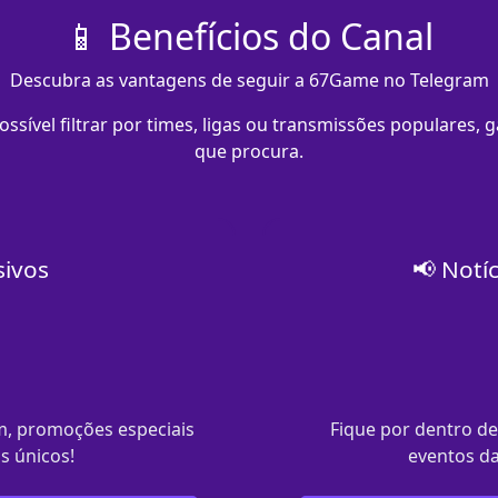
📱 Benefícios do Canal
Descubra as vantagens de seguir a 67Game no Telegram
ssível filtrar por times, ligas ou transmissões populares
que procura.
sivos
📢 Notí
m, promoções especiais
Fique por dentro d
s únicos!
eventos d