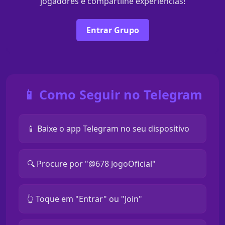
jogadores e compartilhe experiências!
Entrar Grupo
📱 Como Seguir no Telegram
📱 Baixe o app Telegram no seu dispositivo
🔍 Procure por "@678 JogoOficial"
👆 Toque em "Entrar" ou "Join"