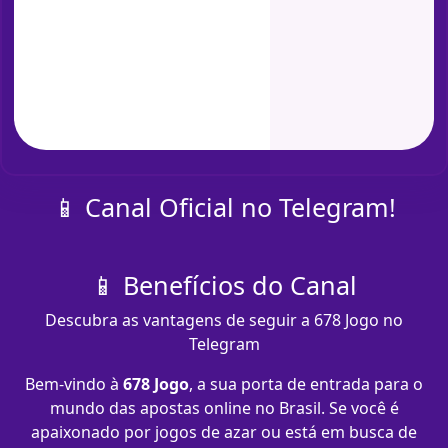
📱 Canal Oficial no Telegram!
📱 Benefícios do Canal
Descubra as vantagens de seguir a 678 Jogo no
Telegram
Bem-vindo à
678 Jogo
, a sua porta de entrada para o
mundo das apostas online no Brasil. Se você é
apaixonado por jogos de azar ou está em busca de