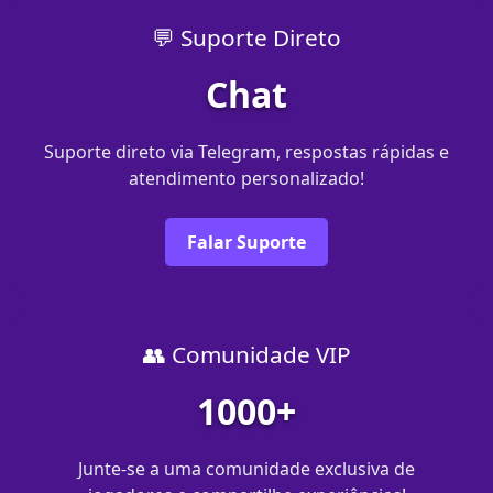
💬 Suporte Direto
Chat
Suporte direto via Telegram, respostas rápidas e
atendimento personalizado!
Falar Suporte
👥 Comunidade VIP
1000+
Junte-se a uma comunidade exclusiva de