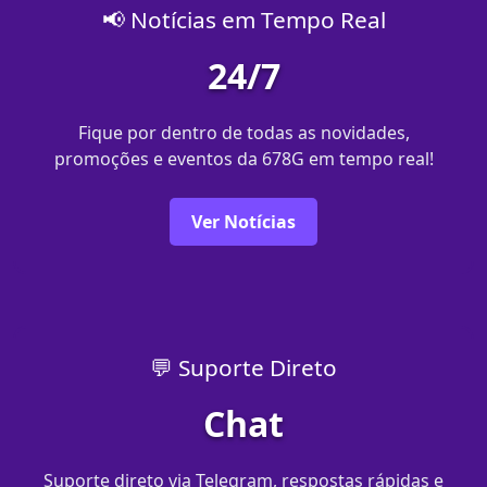
📢 Notícias em Tempo Real
24/7
Fique por dentro de todas as novidades,
promoções e eventos da 678G em tempo real!
Ver Notícias
💬 Suporte Direto
Chat
Suporte direto via Telegram, respostas rápidas e