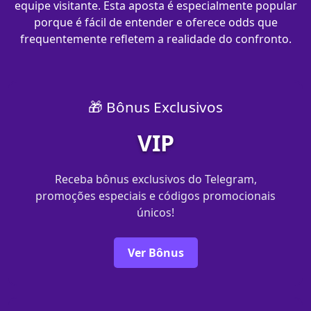
equipe visitante. Esta aposta é especialmente popular
porque é fácil de entender e oferece odds que
frequentemente refletem a realidade do confronto.
🎁 Bônus Exclusivos
VIP
Receba bônus exclusivos do Telegram,
promoções especiais e códigos promocionais
únicos!
Ver Bônus