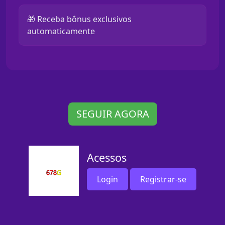
🎁 Receba bônus exclusivos
automaticamente
SEGUIR AGORA
Acessos
Login
Registrar-se