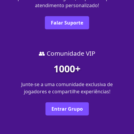
atendimento personalizado!
Falar Suporte
👥 Comunidade VIP
1000+
Junte-se a uma comunidade exclusiva de
jogadores e compartilhe experiências!
Entrar Grupo