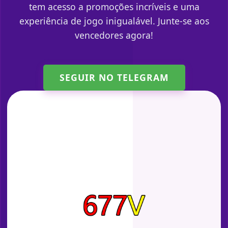
tem acesso a promoções incríveis e uma
experiência de jogo inigualável. Junte-se aos
vencedores agora!
SEGUIR NO TELEGRAM