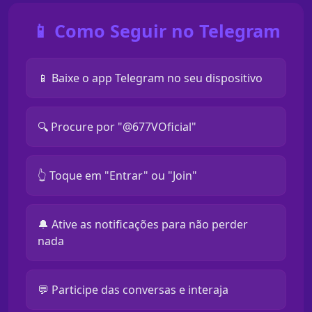
📱 Como Seguir no Telegram
📱 Baixe o app Telegram no seu dispositivo
🔍 Procure por "@677VOficial"
👆 Toque em "Entrar" ou "Join"
🔔 Ative as notificações para não perder
nada
💬 Participe das conversas e interaja