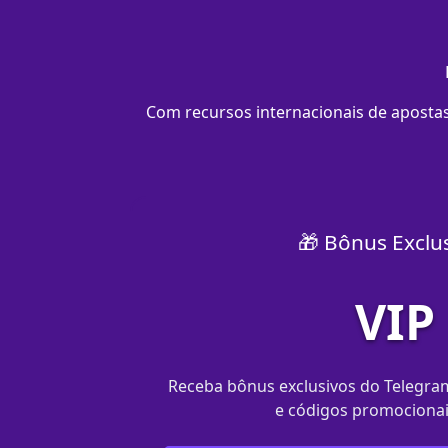
Com recursos internacionais de apostas
🎁 Bônus Exclu
VIP
Receba bônus exclusivos do Telegra
e códigos promocionai