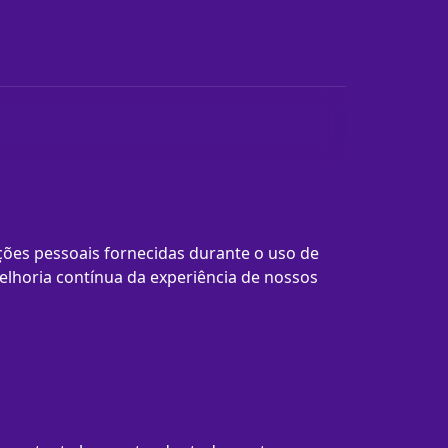
ções pessoais fornecidas durante o uso de
elhoria contínua da experiência de nossos