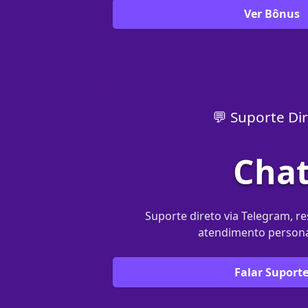
Ver Bônus
💬 Suporte Di
Cha
Suporte direto via Telegram, r
atendimento persona
Falar Suport