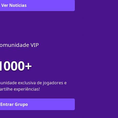
Ver Notícias
Comunidade VIP
1000+
unidade exclusiva de jogadores e
rtilhe experiências!
Entrar Grupo