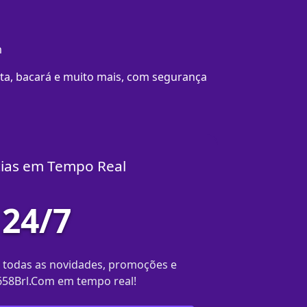
m
eta, bacará e muito mais, com segurança
cias em Tempo Real
24/7
e todas as novidades, promoções e
658Brl.Com em tempo real!