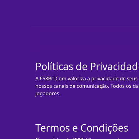
Políticas de Privacida
A 658Brl.Com valoriza a privacidade de seu
nossos canais de comunicação. Todos os dad
jogadores.
Termos e Condições