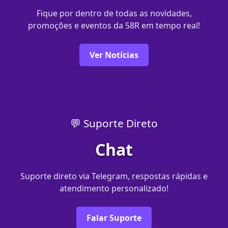
Fique por dentro de todas as novidades,
promoções e eventos da 58R em tempo real!
Ver Notícias
💬 Suporte Direto
Chat
Suporte direto via Telegram, respostas rápidas e
atendimento personalizado!
Falar Suporte