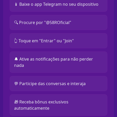
📱 Baixe o app Telegram no seu dispositivo
🔍 Procure por "@58ROficial"
👆 Toque em "Entrar" ou "Join"
🔔 Ative as notificações para não perder
nada
💬 Participe das conversas e interaja
🎁 Receba bônus exclusivos
automaticamente