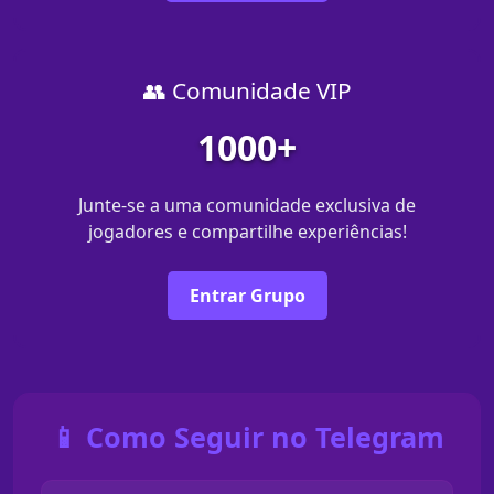
👥 Comunidade VIP
1000+
Junte-se a uma comunidade exclusiva de
jogadores e compartilhe experiências!
Entrar Grupo
📱 Como Seguir no Telegram