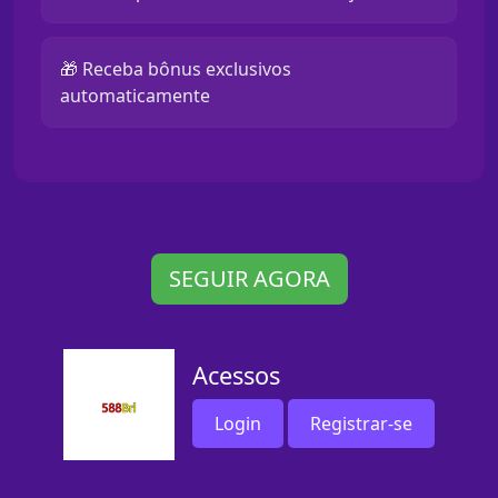
🎁 Receba bônus exclusivos
automaticamente
SEGUIR AGORA
Acessos
Login
Registrar-se