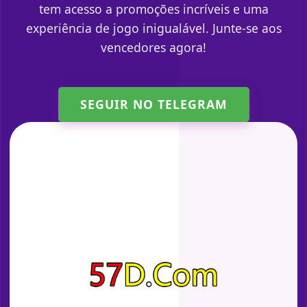
tem acesso a promoções incríveis e uma
experiência de jogo inigualável. Junte-se aos
vencedores agora!
SEGUIR NO TELEGRAM