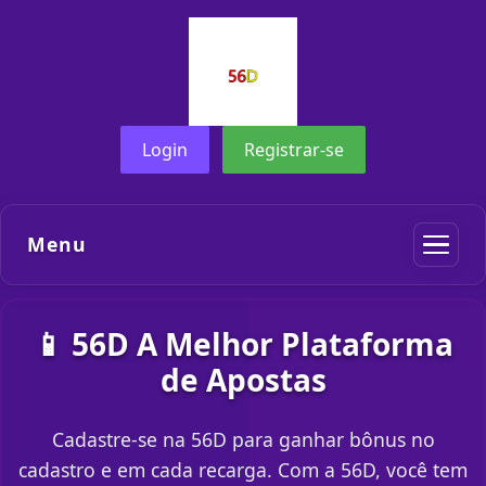
Login
Registrar-se
Menu
📱 56D A Melhor Plataforma
de Apostas
Cadastre-se na 56D para ganhar bônus no
cadastro e em cada recarga. Com a 56D, você tem