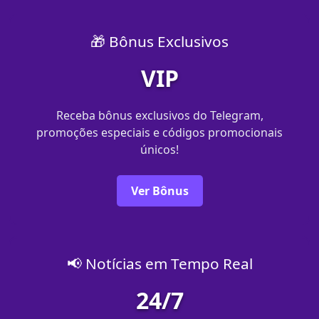
🎁 Bônus Exclusivos
VIP
Receba bônus exclusivos do Telegram,
promoções especiais e códigos promocionais
únicos!
Ver Bônus
📢 Notícias em Tempo Real
24/7