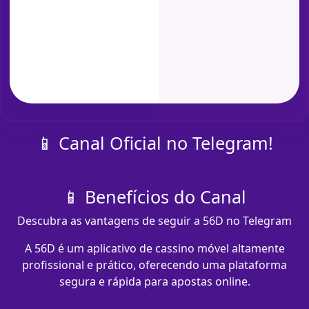
📱 Canal Oficial no Telegram!
📱 Benefícios do Canal
Descubra as vantagens de seguir a 56D no Telegram
A 56D é um aplicativo de cassino móvel altamente
profissional e prático, oferecendo uma plataforma
segura e rápida para apostas online.