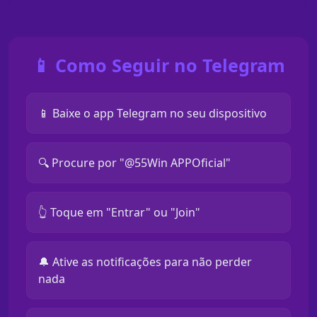
📱 Como Seguir no Telegram
📱 Baixe o app Telegram no seu dispositivo
🔍 Procure por "@55Win APPOficial"
👆 Toque em "Entrar" ou "Join"
🔔 Ative as notificações para não perder
nada