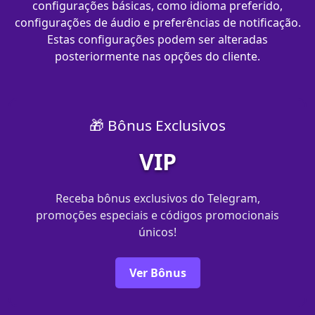
configurações básicas, como idioma preferido,
configurações de áudio e preferências de notificação.
Estas configurações podem ser alteradas
posteriormente nas opções do cliente.
🎁 Bônus Exclusivos
VIP
Receba bônus exclusivos do Telegram,
promoções especiais e códigos promocionais
únicos!
Ver Bônus