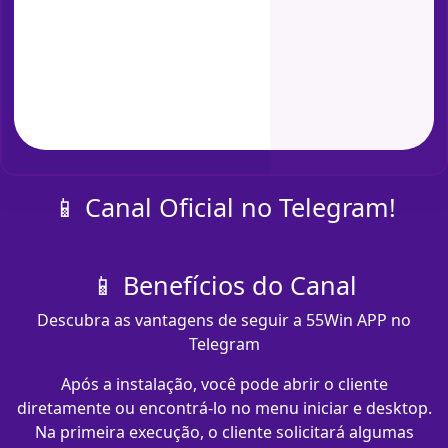
📱 Canal Oficial no Telegram!
📱 Benefícios do Canal
Descubra as vantagens de seguir a 55Win APP no
Telegram
Após a instalação, você pode abrir o cliente
diretamente ou encontrá-lo no menu iniciar e desktop.
Na primeira execução, o cliente solicitará algumas