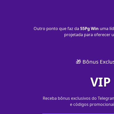
Outro ponto que faz da
55Pg Win
uma líd
projetada para oferecer u
🎁 Bônus Exclu
VIP
Receba bônus exclusivos do Telegra
e códigos promocionai