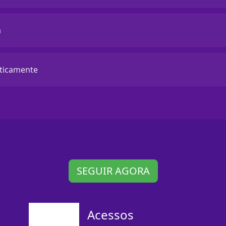
a
aticamente
SEGUIR AGORA
Acessos