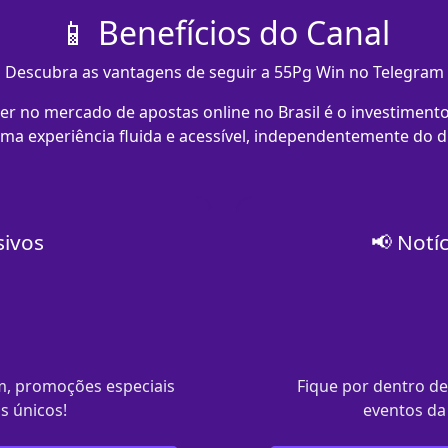
📱 Benefícios do Canal
Descubra as vantagens de seguir a 55Pg Win no Telegram
er no mercado de apostas online no Brasil é o investimento
ma experiência fluida e acessível, independentemente do dis
sivos
📢 Notí
m, promoções especiais
Fique por dentro d
s únicos!
eventos da