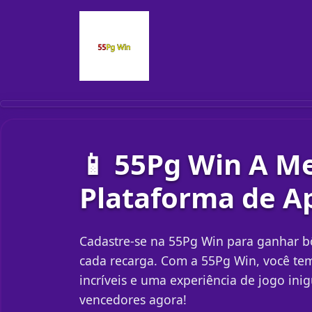
📱 55Pg Win A M
Plataforma de A
Cadastre-se na 55Pg Win para ganhar b
cada recarga. Com a 55Pg Win, você te
incríveis e uma experiência de jogo inig
vencedores agora!