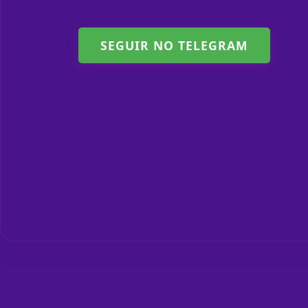
SEGUIR NO TELEGRAM