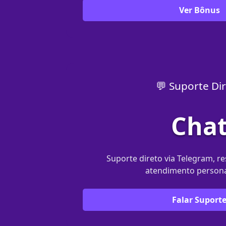
Ver Bônus
💬 Suporte Di
Cha
Suporte direto via Telegram, r
atendimento persona
Falar Suport