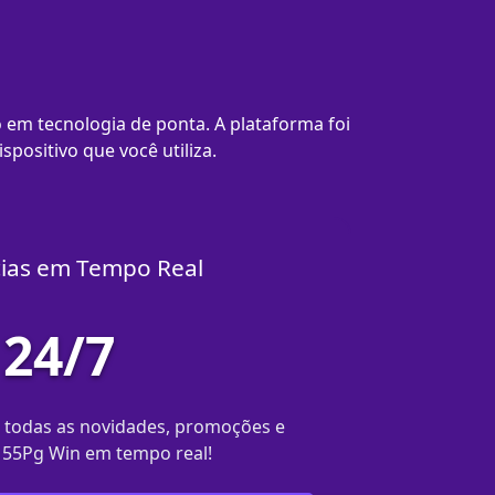
 em tecnologia de ponta. A plataforma foi
positivo que você utiliza.
cias em Tempo Real
24/7
e todas as novidades, promoções e
 55Pg Win em tempo real!