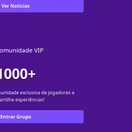
Ver Notícias
Comunidade VIP
1000+
unidade exclusiva de jogadores e
rtilhe experiências!
Entrar Grupo