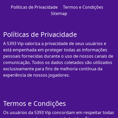
Políticas de Privacidade
Termos e Condições
Sitemap
Políticas de Privacidade
A 5393 Vip valoriza a privacidade de seus usuários e
está empenhada em proteger todas as informações
pessoais fornecidas durante o uso de nossos canais de
comunicação. Todos os dados coletados são utilizados
exclusivamente para fins de melhoria contínua da
experiência de nossos jogadores.
Termos e Condições
Os usuários da 5393 Vip concordam em respeitar todas