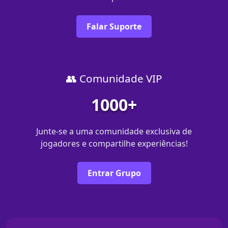
Falar Suporte
👥 Comunidade VIP
1000+
Junte-se a uma comunidade exclusiva de
jogadores e compartilhe experiências!
Entrar Grupo