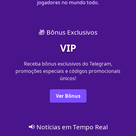
jogadores no mundo todo.
🎁 Bônus Exclusivos
VIP
Receba bônus exclusivos do Telegram,
promoções especiais e códigos promocionais
únicos!
Ver Bônus
📢 Notícias em Tempo Real