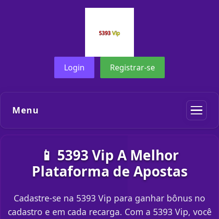
Login
Registrar-se
Menu
📱 5393 Vip A Melhor
Plataforma de Apostas
Cadastre-se na 5393 Vip para ganhar bônus no
cadastro e em cada recarga. Com a 5393 Vip, você