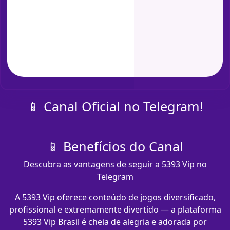
📱 Canal Oficial no Telegram!
📱 Benefícios do Canal
Descubra as vantagens de seguir a 5393 Vip no
Telegram
A 5393 Vip oferece conteúdo de jogos diversificado,
profissional e extremamente divertido — a plataforma
5393 Vip Brasil é cheia de alegria e adorada por