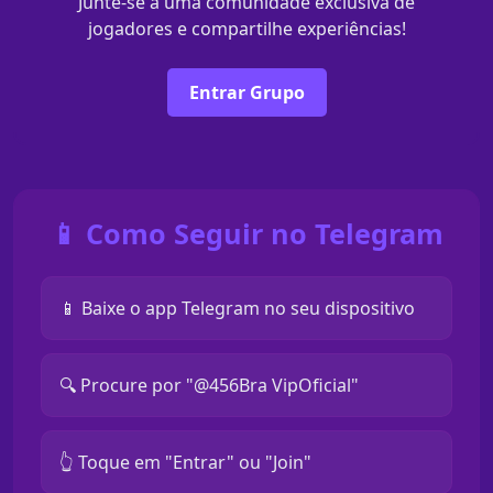
Junte-se a uma comunidade exclusiva de
jogadores e compartilhe experiências!
Entrar Grupo
📱 Como Seguir no Telegram
📱 Baixe o app Telegram no seu dispositivo
🔍 Procure por "@456Bra VipOficial"
👆 Toque em "Entrar" ou "Join"