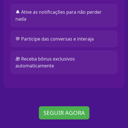
🔔 Ative as notificações para não perder
nada
💬 Participe das conversas e interaja
🎁 Receba bônus exclusivos
automaticamente
SEGUIR AGORA