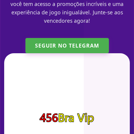
você tem acesso a promoções incríveis e uma
experiência de jogo inigualável. Junte-se aos
vencedores agora!
SEGUIR NO TELEGRAM