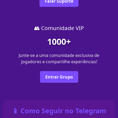
Falar Suporte
👥 Comunidade VIP
1000+
Junte-se a uma comunidade exclusiva de
jogadores e compartilhe experiências!
Entrar Grupo
📱 Como Seguir no Telegram