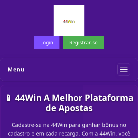
Login
Registrar-se
Menu
📱 44Win A Melhor Plataforma
de Apostas
Cadastre-se na 44Win para ganhar bônus no
cadastro e em cada recarga. Com a 44Win, você