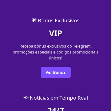
🎁 Bônus Exclusivos
VIP
Receba bônus exclusivos do Telegram,
promoções especiais e códigos promocionais
únicos!
Ver Bônus
📢 Notícias em Tempo Real
24/7