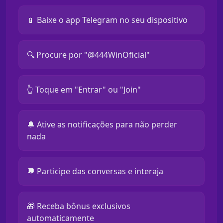
📱 Baixe o app Telegram no seu dispositivo
🔍 Procure por "@444WinOficial"
👆 Toque em "Entrar" ou "Join"
🔔 Ative as notificações para não perder
nada
💬 Participe das conversas e interaja
🎁 Receba bônus exclusivos
automaticamente