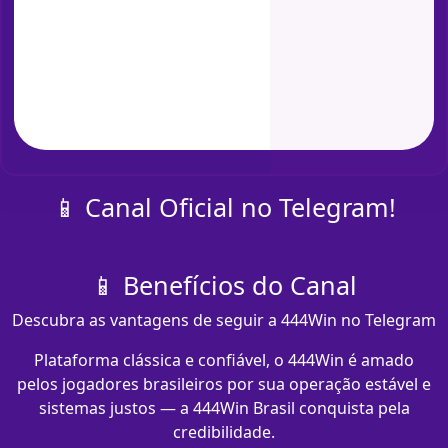
📱 Canal Oficial no Telegram!
📱 Benefícios do Canal
Descubra as vantagens de seguir a 444Win no Telegram
Plataforma clássica e confiável, o 444Win é amado
pelos jogadores brasileiros por sua operação estável e
sistemas justos — a 444Win Brasil conquista pela
credibilidade.