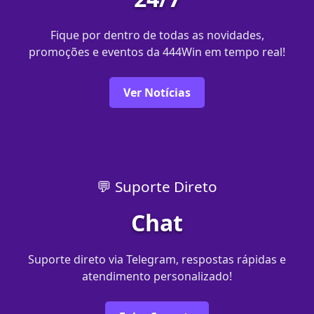
Fique por dentro de todas as novidades,
promoções e eventos da 444Win em tempo real!
Ver Notícias
💬 Suporte Direto
Chat
Suporte direto via Telegram, respostas rápidas e
atendimento personalizado!