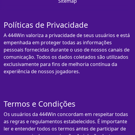
Sitemap
Políticas de Privacidade
A 444Win valoriza a privacidade de seus usuários e está
empenhada em proteger todas as informações
pessoais fornecidas durante o uso de nossos canais de
comunicação. Todos os dados coletados são utilizados
exclusivamente para fins de melhoria contínua da
experiência de nossos jogadores.
Termos e Condições
Os usuários da 444Win concordam em respeitar todas
as regras e regulamentos estabelecidos. É importante
ler e entender todos os termos antes de participar de