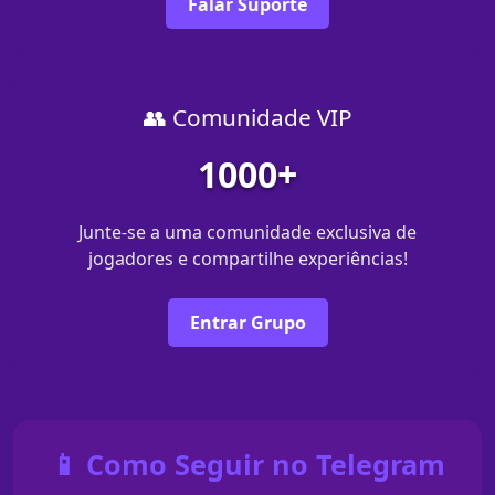
Falar Suporte
👥 Comunidade VIP
1000+
Junte-se a uma comunidade exclusiva de
jogadores e compartilhe experiências!
Entrar Grupo
📱 Como Seguir no Telegram