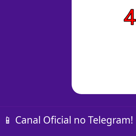
📱 Canal Oficial no Telegram!