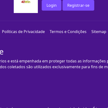
Login
Registrar-se
Políticas de Privacidade
Termos e Condições
Sitemap
de
ários e está empenhada em proteger todas as informações 
os coletados são utilizados exclusivamente para fins de m