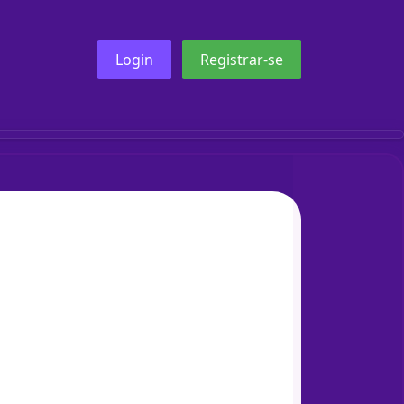
Login
Registrar-se