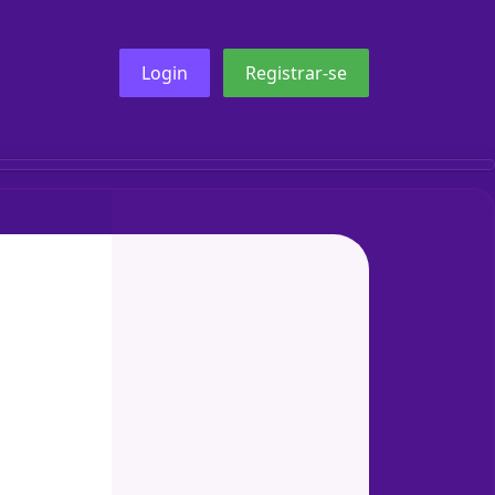
Login
Registrar-se