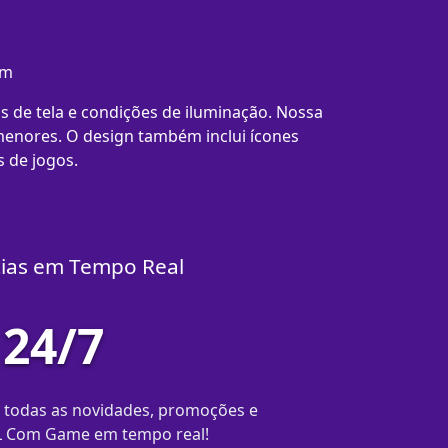
am
 de tela e condições de iluminação. Nossa
 menores. O design também inclui ícones
s de jogos.
cias em Tempo Real
24/7
e todas as novidades, promoções e
L Com Game em tempo real!