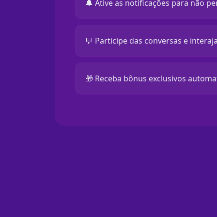
🔔 Ative as notificações para não p
💬 Participe das conversas e interaj
🎁 Receba bônus exclusivos autom