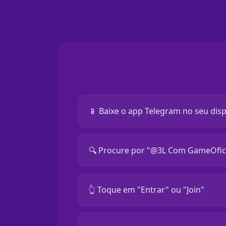
📱 Baixe o app Telegram no seu disp
🔍 Procure por "@3L Com GameOfici
👆 Toque em "Entrar" ou "Join"