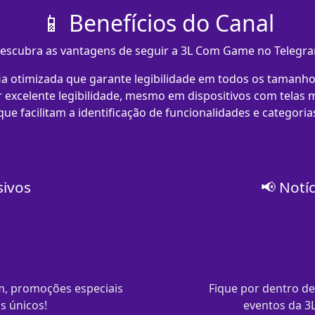
📱 Benefícios do Canal
escubra as vantagens de seguir a 3L Com Game no Telegr
a otimizada que garante legibilidade em todos os tamanhos
er excelente legibilidade, mesmo em dispositivos com telas
 que facilitam a identificação de funcionalidades e categoria
sivos
📢 Notí
m, promoções especiais
Fique por dentro d
s únicos!
eventos da 3