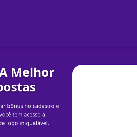
A Melhor
postas
ar bônus no cadastro e
você tem acesso a
e jogo inigualável.