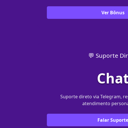
Ver Bônus
💬 Suporte Di
Cha
Suporte direto via Telegram, r
atendimento persona
Falar Suport