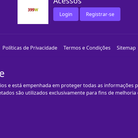
Acessos
Login
Registrar-se
Políticas de Privacidade
Termos e Condições
Sitemap
de
ários e está empenhada em proteger todas as informações p
tados são utilizados exclusivamente para fins de melhoria