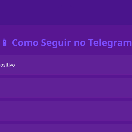
📱 Como Seguir no Telegram
ositivo