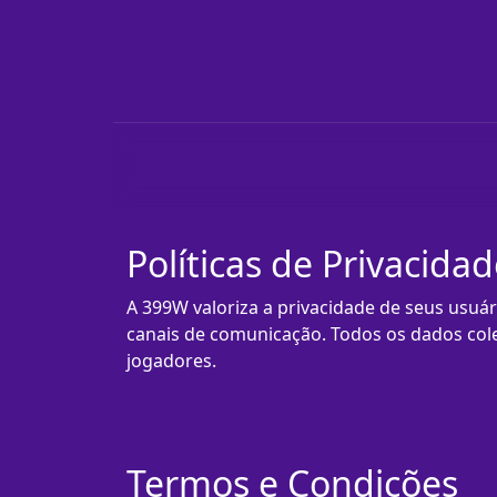
Políticas de Privacida
A 399W valoriza a privacidade de seus usu
canais de comunicação. Todos os dados cole
jogadores.
Termos e Condições