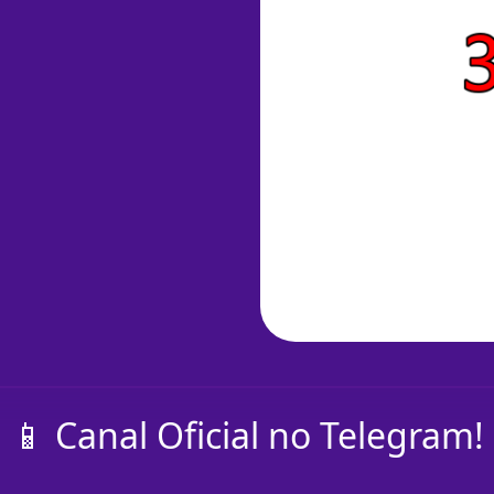
📱 Canal Oficial no Telegram!