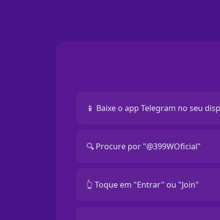
📱 Baixe o app Telegram no seu disp
🔍 Procure por "@399WOficial"
👆 Toque em "Entrar" ou "Join"