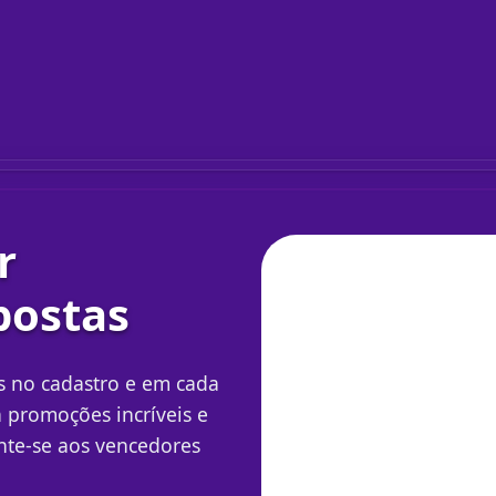
r
postas
 no cadastro e em cada
 promoções incríveis e
unte-se aos vencedores