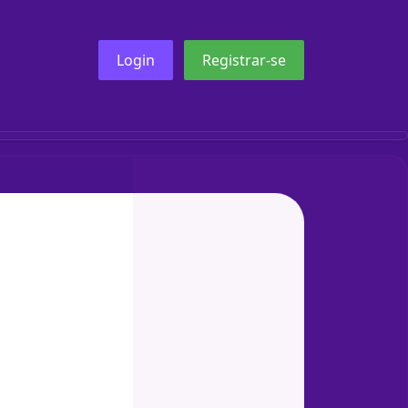
Login
Registrar-se