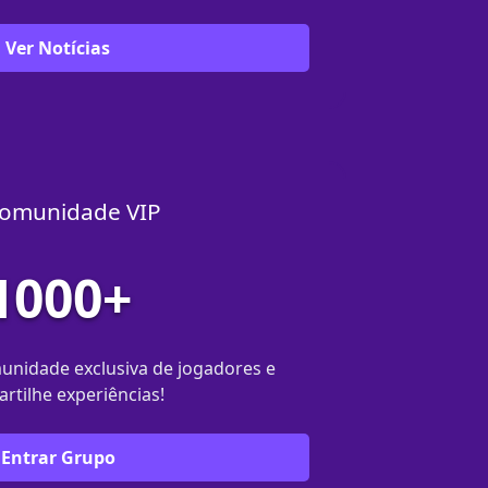
Ver Notícias
Comunidade VIP
1000+
unidade exclusiva de jogadores e
rtilhe experiências!
Entrar Grupo