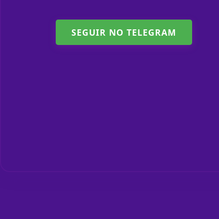
SEGUIR NO TELEGRAM