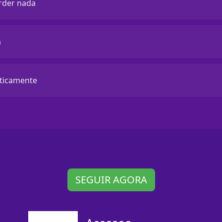
erder nada
a
aticamente
SEGUIR AGORA