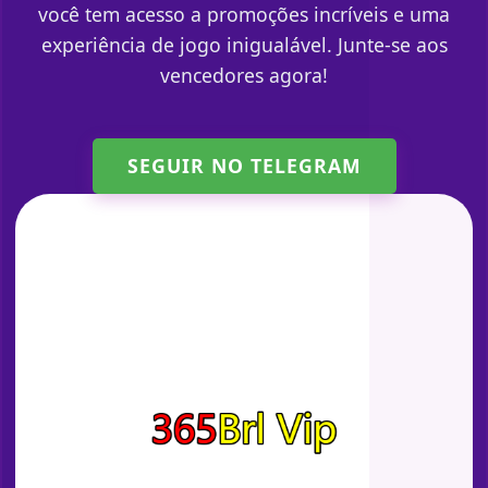
você tem acesso a promoções incríveis e uma
experiência de jogo inigualável. Junte-se aos
vencedores agora!
SEGUIR NO TELEGRAM