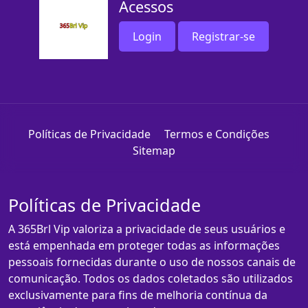
Acessos
Login
Registrar-se
Políticas de Privacidade
Termos e Condições
Sitemap
Políticas de Privacidade
A 365Brl Vip valoriza a privacidade de seus usuários e
está empenhada em proteger todas as informações
pessoais fornecidas durante o uso de nossos canais de
comunicação. Todos os dados coletados são utilizados
exclusivamente para fins de melhoria contínua da