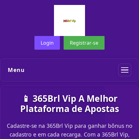
Login
Registrar-se
Menu
📱 365Brl Vip A Melhor
Plataforma de Apostas
Cadastre-se na 365Brl Vip para ganhar bônus no
cadastro e em cada recarga. Com a 365Brl Vip,