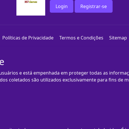
Login
Registrar-se
Políticas de Privacidade
Termos e Condições
Sitemap
de
s usuários e está empenhada em proteger todas as informaç
os coletados são utilizados exclusivamente para fins de m