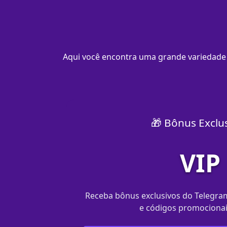
Aqui você encontra uma grande variedade d
🎁 Bônus Exclu
VIP
Receba bônus exclusivos do Telegra
e códigos promocionai