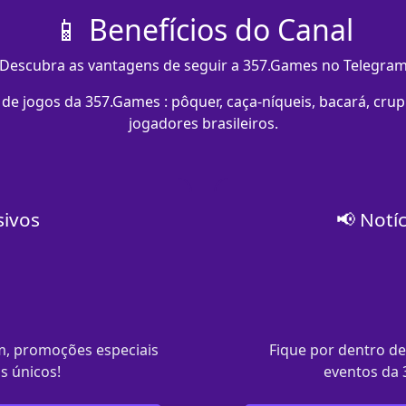
📱 Benefícios do Canal
Descubra as vantagens de seguir a 357.Games no Telegra
e jogos da 357.Games : pôquer, caça-níqueis, bacará, crup
jogadores brasileiros.
sivos
📢 Notí
m, promoções especiais
Fique por dentro d
s únicos!
eventos da 