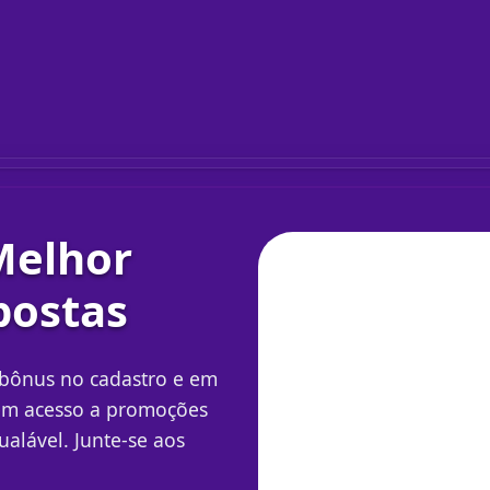
Melhor
postas
 bônus no cadastro e em
tem acesso a promoções
ualável. Junte-se aos