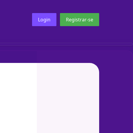
Login
Registrar-se