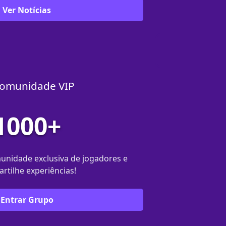
Ver Notícias
Comunidade VIP
1000+
unidade exclusiva de jogadores e
rtilhe experiências!
Entrar Grupo