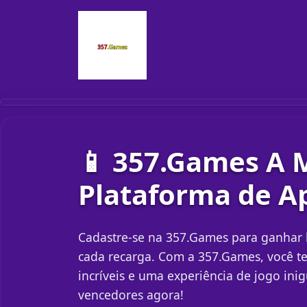
📱 357.Games A 
Plataforma de A
Cadastre-se na 357.Games para ganhar
cada recarga. Com a 357.Games, você 
incríveis e uma experiência de jogo inig
vencedores agora!