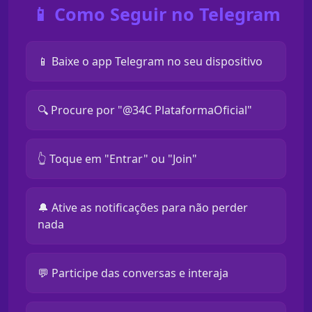
📱 Como Seguir no Telegram
📱 Baixe o app Telegram no seu dispositivo
🔍 Procure por "@34C PlataformaOficial"
👆 Toque em "Entrar" ou "Join"
🔔 Ative as notificações para não perder
nada
💬 Participe das conversas e interaja