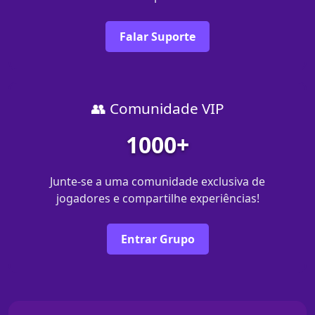
Falar Suporte
👥 Comunidade VIP
1000+
Junte-se a uma comunidade exclusiva de
jogadores e compartilhe experiências!
Entrar Grupo