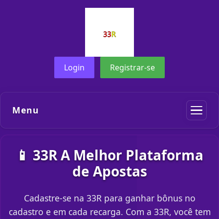
Login
Registrar-se
Menu
📱 33R A Melhor Plataforma
de Apostas
Cadastre-se na 33R para ganhar bônus no
cadastro e em cada recarga. Com a 33R, você tem