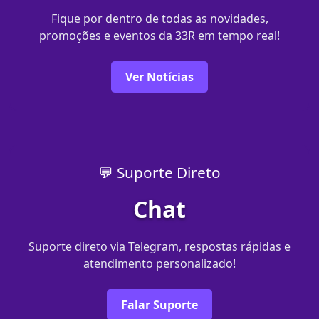
Fique por dentro de todas as novidades,
promoções e eventos da 33R em tempo real!
Ver Notícias
💬 Suporte Direto
Chat
Suporte direto via Telegram, respostas rápidas e
atendimento personalizado!
Falar Suporte