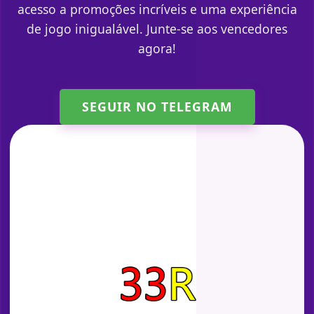
acesso a promoções incríveis e uma experiência
de jogo inigualável. Junte-se aos vencedores
agora!
SEGUIR NO TELEGRAM