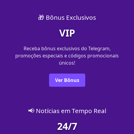
🎁 Bônus Exclusivos
VIP
Receba bônus exclusivos do Telegram,
promoções especiais e códigos promocionais
únicos!
Ver Bônus
📢 Notícias em Tempo Real
24/7