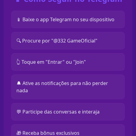
📱 Baixe o app Telegram no seu dispositivo
🔍 Procure por "@332 GameOficial"
👆 Toque em "Entrar" ou "Join"
🔔 Ative as notificações para não perder
nada
💬 Participe das conversas e interaja
🎁 Receba bônus exclusivos