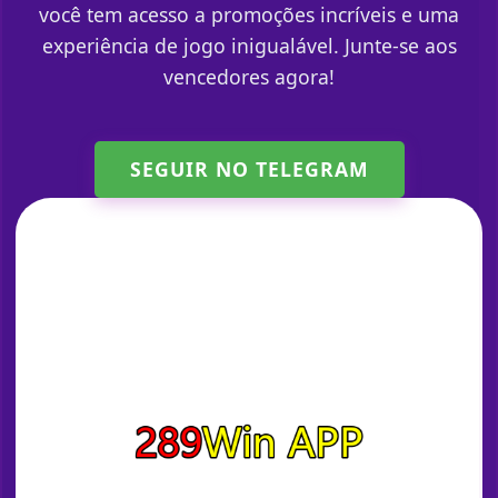
você tem acesso a promoções incríveis e uma
experiência de jogo inigualável. Junte-se aos
vencedores agora!
SEGUIR NO TELEGRAM