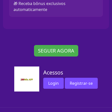
🎁 Receba bônus exclusivos
automaticamente
SEGUIR AGORA
Acessos
Login
Registrar-se