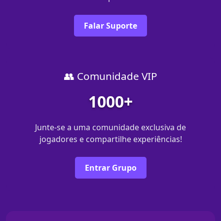
Falar Suporte
👥 Comunidade VIP
1000+
Junte-se a uma comunidade exclusiva de
jogadores e compartilhe experiências!
Entrar Grupo