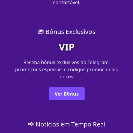
confortável.
🎁 Bônus Exclusivos
VIP
Receba bônus exclusivos do Telegram,
promoções especiais e códigos promocionais
únicos!
Ver Bônus
📢 Notícias em Tempo Real