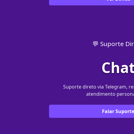
💬 Suporte Di
Cha
Suporte direto via Telegram, r
atendimento persona
Falar Suport