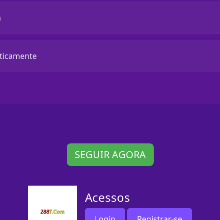
a
aticamente
SEGUIR AGORA
Acessos
Login
Registrar-se