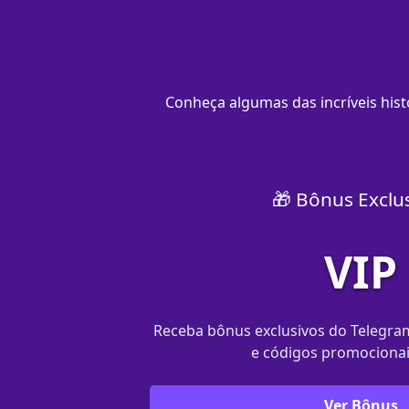
Conheça algumas das incríveis his
🎁 Bônus Exclu
VIP
Receba bônus exclusivos do Telegra
e códigos promocionai
Ver Bônus