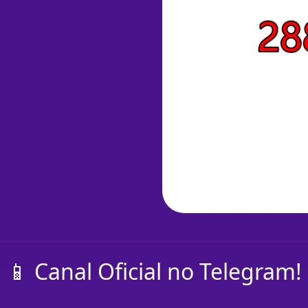
📱 Canal Oficial no Telegram!