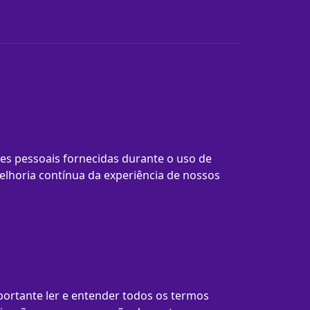
es pessoais fornecidas durante o uso de
elhoria contínua da experiência de nossos
ortante ler e entender todos os termos