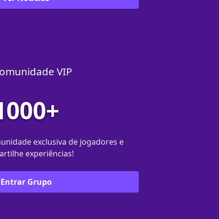
Comunidade VIP
1000+
unidade exclusiva de jogadores e
rtilhe experiências!
Entrar Grupo