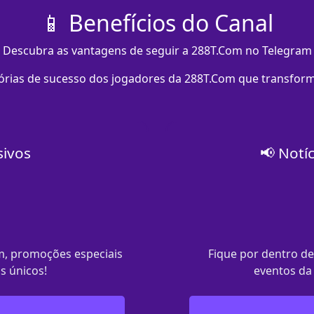
📱 Benefícios do Canal
Descubra as vantagens de seguir a 288T.Com no Telegram
tórias de sucesso dos jogadores da 288T.Com que transform
sivos
📢 Notí
m, promoções especiais
Fique por dentro d
s únicos!
eventos da