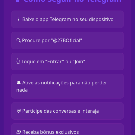
📱 Baixe o app Telegram no seu dispositivo
🔍 Procure por "@27BOficial"
👆 Toque em "Entrar" ou "Join"
🔔 Ative as notificações para não perder
nada
💬 Participe das conversas e interaja
🎁 Receba bônus exclusivos