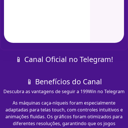
📱 Canal Oficial no Telegram!
📱 Benefícios do Canal
Descubra as vantagens de seguir a 199Win no Telegram
As máquinas caça-níqueis foram especialmente
adaptadas para telas touch, com controles intuitivos e
animações fluidas. Os gráficos foram otimizados para
diferentes resoluções, garantindo que os jogos