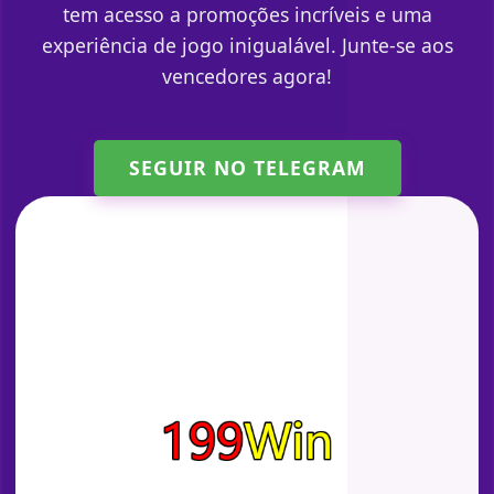
tem acesso a promoções incríveis e uma
experiência de jogo inigualável. Junte-se aos
vencedores agora!
SEGUIR NO TELEGRAM