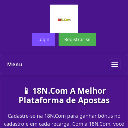
Login
Registrar-se
Menu
📱 18N.Com A Melhor
Plataforma de Apostas
Cadastre-se na 18N.Com para ganhar bônus no
cadastro e em cada recarga. Com a 18N.Com, você