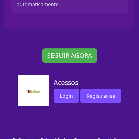
automaticamente
SEGUIR AGORA
Acessos
Login
Registrar-se