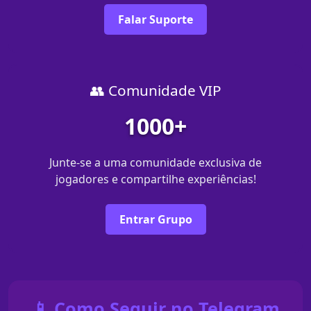
Falar Suporte
👥 Comunidade VIP
1000+
Junte-se a uma comunidade exclusiva de
jogadores e compartilhe experiências!
Entrar Grupo
📱 Como Seguir no Telegram